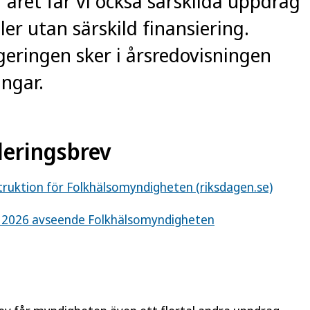
 året får vi också särskilda uppdrag
er utan särskild finansiering.
egeringen sker i årsredovisningen
ingar.
leringsbrev
truktion för Folkhälsomyndigheten (riksdagen.se)
t 2026 avseende Folkhälsomyndigheten