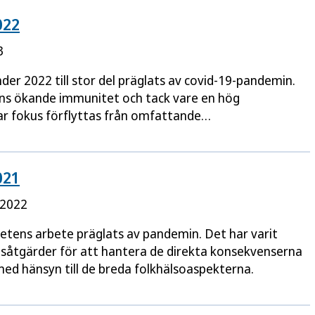
022
3
der 2022 till stor del präglats av covid-19-pandemin.
gens ökande immunitet och tack vare en hög
ar fokus förflyttas från omfattande…
021
 2022
tens arbete präglats av pandemin. Det har varit
dsåtgärder för att hantera de direkta konsekvenserna
med hänsyn till de breda folkhälsoaspekterna.