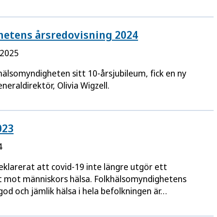
etens årsredovisning 2024
 2025
hälsomyndigheten sitt 10-årsjubileum, fick en ny
neraldirektör, Olivia Wigzell.
023
4
larerat att covid-19 inte längre utgör ett
ot mot människors hälsa. Folkhälsomyndighetens
god och jämlik hälsa i hela befolkningen är…