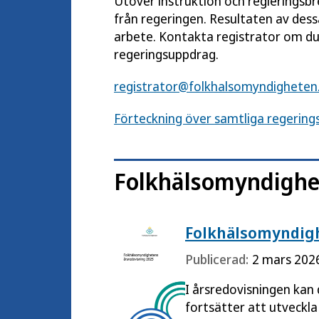
Utöver instruktion och regleringsb
från regeringen. Resultaten av des
arbete. Kontakta registrator om du
regeringsuppdrag.
registrator@folkhalsomyndigheten
Förteckning över samtliga regering
Folkhälsomyndighe
Folkhälsomyndigh
Publicerad:
2 mars 202
I årsredovisningen kan 
fortsätter att utveckla