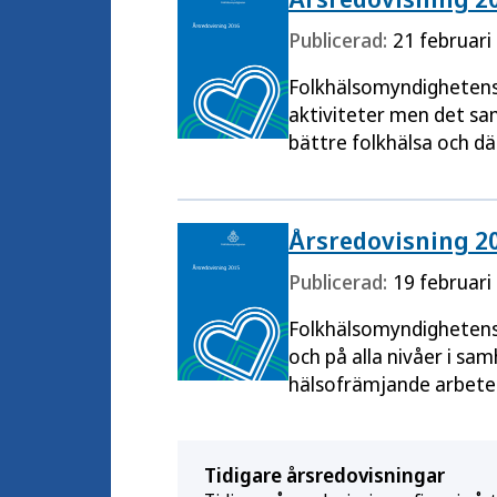
Publicerad:
21 februari
Folkhälsomyndighetens 
aktiviteter men det sam
bättre folkhälsa och d
Årsredovisning 2
Publicerad:
19 februari
Folkhälsomyndighetens s
och på alla nivåer i sam
hälsofrämjande arbete
Tidigare årsredovisningar