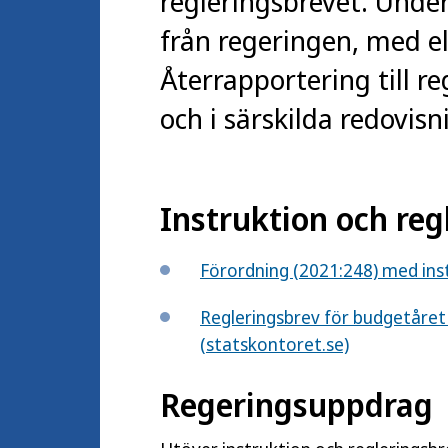
regleringsbrevet. Under
från regeringen, med ell
Återrapportering till r
och i särskilda redovisn
Instruktion och reg
Förordning (2021:248) med ins
Regleringsbrev för budgetåre
(statskontoret.se)
Regeringsuppdrag