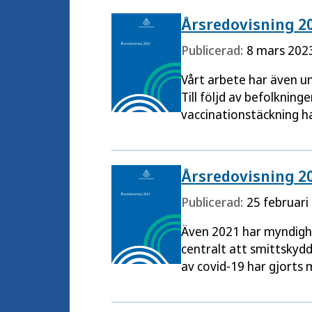
Årsredovisning 2
Publicerad:
8 mars 202
Vårt arbete har även un
Till följd av befolknin
vaccinationstäckning h
Årsredovisning 2
Publicerad:
25 februari
Även 2021 har myndighe
centralt att smittskyd
av covid-19 har gjorts 