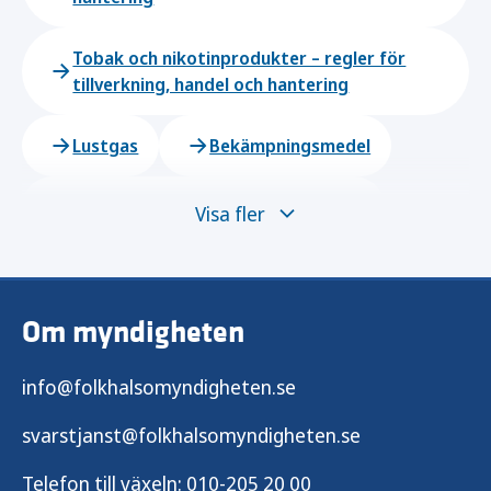
Tobak och nikotinprodukter – regler för
tillverkning, handel och hantering
Lustgas
Bekämpningsmedel
Yttranden enligt förstörandelagen
Visa fler
Tillsynsvägledning och stöd
Om myndigheten
Vår tillsyn och marknadskontroll
info@folkhalsomyndigheten.se
Lagstiftning om narkotika och hälsofarliga
varor
svarstjanst@folkhalsomyndigheten.se
Telefon till växeln:
010-205 20 00