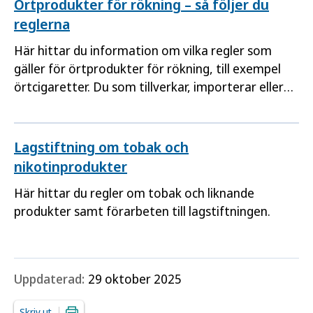
Örtprodukter för rökning – så följer du
information om förteckningen över anmälda e-
reglerna
cigaretter och påfyllningsbehållare.
Här hittar du information om vilka regler som
gäller för örtprodukter för rökning, till exempel
örtcigaretter. Du som tillverkar, importerar eller
säljer dessa produkter ansvarar för att de
uppfyller lagstiftningens krav. Här hittar du även
information om förteckningen över
Lagstiftning om tobak och
ingrediensrapporterade örtprodukter för rökning.
nikotinprodukter
Här hittar du regler om tobak och liknande
produkter samt förarbeten till lagstiftningen.
Uppdaterad:
29 oktober 2025
Skriv ut