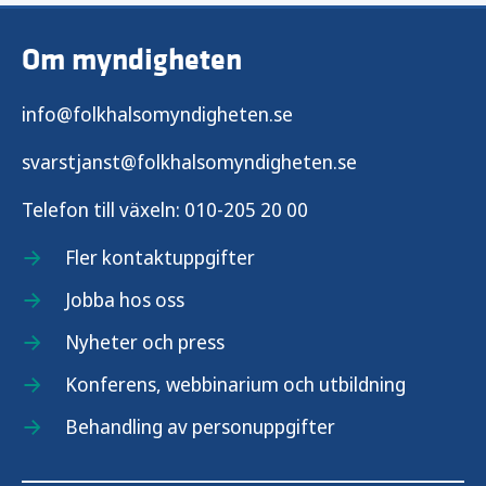
Vår tillsyn och marknadskontroll
Om myndigheten
Tobaksvaror
info@folkhalsomyndigheten.se
Tobaksfria nikotinprodukter
svarstjanst@folkhalsomyndigheten.se
Telefon till växeln:
010-205 20 00
Elektroniska cigaretter och
påfyllningsbehållare
Fler kontaktuppgifter
Jobba hos oss
Örtprodukter för rökning
Nyheter och press
Lagstiftning om tobak och nikotinprodukter
Konferens, webbinarium och utbildning
Behandling av personuppgifter