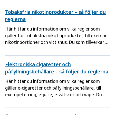
lagstiftningens krav. Här hittar du även
information om förteckningen över
Tobaksfria nikotinprodukter – så följer du
ingrediensrapporterade tobaksvaror.
reglerna
Här hittar du information om vilka regler som
gäller för tobaksfria nikotinprodukter, till exempel
nikotinportioner och vitt snus. Du som tillverkar,
importerar eller säljer dessa produkter ansvarar
för att de uppfyller lagstiftningens krav. Här hittar
du även information om förteckningen över
Elektroniska cigaretter och
anmälda tobaksfria nikotinprodukter.
påfyllningsbehållare – så följer du reglerna
Här hittar du information om vilka regler som
gäller e-cigaretter och påfyllningsbehållare, till
exempel e-cigg, e-juice, e-vätskor och vape. Du
som tillverkar, importerar eller säljer dessa
produkter ansvarar för att de uppfyller
lagstiftningens krav. Här hittar du även